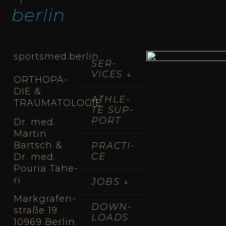
ber­lin
sportsmed.berlin
SER­
VICES ↓
ORTHO­PÄ­
DIE &
ATH­LE­
TRAUMATOLOGIE
TE SUP­
PORT
Dr. med.
Mar­tin
Bartsch &
PRAC­TI­
CE
Dr. med.
Pou­ria Tahe­
ri
JOBS ↓
Mark­gra­fen­
DOWN­
stra­ße 19
LOADS
10969 Ber­lin