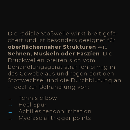
Die radia­le Stoß­wel­le wirkt breit gefä­
chert und ist beson­ders geeig­net für
ober­flä­chen­na­her Struk­tu­ren
wie
Seh­nen, Mus­keln oder Fas­zi­en
. Die
Druck­wel­len brei­ten sich vom
Behandlungs­gerät strah­len­för­mig in
das Gewe­be aus und regen dort den
Stoff­wech­sel und die Durch­blu­tung an
– ide­al zur Behand­lung von:
Ten­nis elbow
Heel Spur
Achil­les ten­don irri­ta­ti­on
Myo­fa­scial trig­ger points