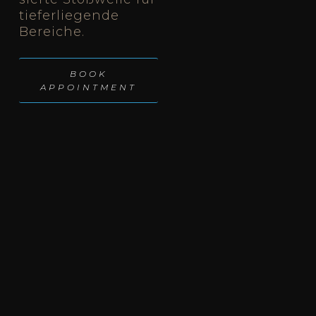
tie­fer­lie­gen­de
Berei­che.
BOOK
APPOINT­MENT