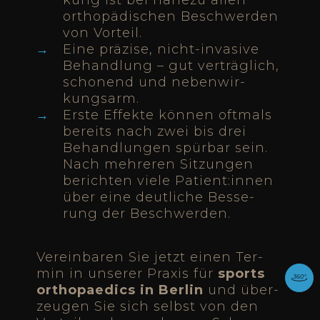
kung ist bei nahe­zu allen
ortho­pä­di­schen Beschwer­den
von Vor­teil.
Eine prä­zi­se, nicht-inva­si­ve
Behand­lung – gut ver­träg­lich,
scho­nend und neben­wir­
kungs­arm.
Ers­te Effek­te kön­nen oft­mals
bereits nach zwei bis drei
Behand­lun­gen spür­bar sein.
Nach meh­re­ren Sit­zun­gen
berich­ten vie­le Patient:innen
über eine deut­li­che Bes­se­
rung der Beschwer­den.
Ver­ein­ba­ren Sie jetzt einen Ter­
min in unse­rer Pra­xis für
sports
ortho­pae­dics in Ber­lin
und über­
zeu­gen Sie sich selbst von den