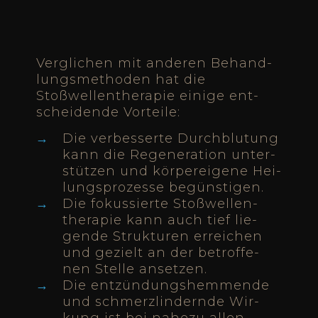
Ver­gli­chen mit ande­ren Behand­
lungs­me­tho­den hat die
Stoßwellen­therapie eini­ge ent­
schei­den­de Vor­tei­le:
Die ver­bes­ser­te Durch­blu­tung
kann die Rege­ne­ra­ti­on unter­
stüt­zen und kör­per­ei­ge­ne Hei­
lungs­pro­zes­se begüns­ti­gen.
Die fokus­sier­te Stoßwellen­
therapie kann auch tief lie­
gen­de Struk­tu­ren errei­chen
und gezielt an der betrof­fe­
nen Stel­le anset­zen.
Die ent­zün­dungs­hem­men­de
und schmerz­lin­dern­de Wir­