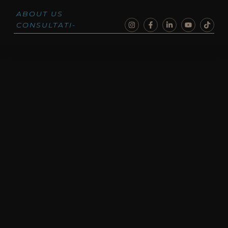
ABOUT US
CON­SUL­TA­TI­
ON HOURS