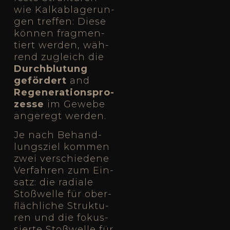
wie Kalk­ab­la­ge­run­
gen tref­fen: Die­se
kön­nen frag­men­
tiert wer­den, wäh­
rend zugleich die
Durch­blu­tung
geför­dert
and
Rege­ne­ra­ti­ons­pro­
zes­se
im Gewe­be
ange­regt wer­den.
Je nach Behand­
lungs­ziel kom­men
zwei ver­schie­de­ne
Ver­fah­ren zum Ein­
satz: die radia­le
Stoß­wel­le für ober­
fläch­li­che Struk­tu­
ren und die fokus­
sier­te Stoß­wel­le für