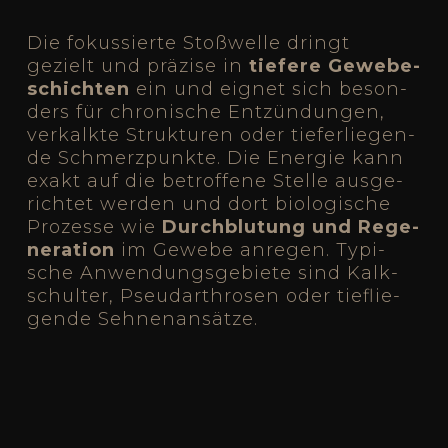
Die fokus­sier­te Stoß­wel­le dringt
gezielt und prä­zi­se in
tie­fe­re Gewe­be­
schich­ten
ein und eig­net sich beson­
ders für chro­ni­sche Ent­zün­dun­gen,
ver­kalk­te Struk­tu­ren oder tie­fer­lie­gen­
de Schmerz­punk­te. Die Ener­gie kann
exakt auf die betrof­fe­ne Stel­le aus­ge­
rich­tet wer­den und dort bio­lo­gi­sche
Pro­zes­se wie
Durch­blu­tung und Rege­
ne­ra­ti­on
im Gewe­be anre­gen. Typi­
sche Anwen­dungs­ge­bie­te sind Kalk­
schul­ter, Pseud­arthro­sen oder tief­lie­
gen­de Seh­nen­an­sät­ze.