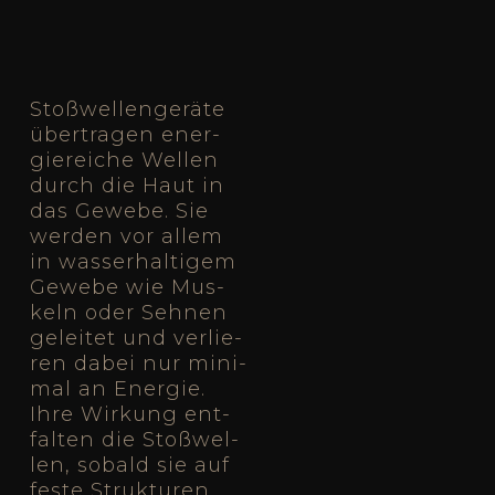
Stoß­wel­len­ge­rä­te
über­tra­gen ener­
gie­rei­che Wel­len
durch die Haut in
das Gewe­be. Sie
wer­den vor allem
in was­ser­hal­ti­gem
Gewe­be wie Mus­
keln oder Seh­nen
gelei­tet und ver­lie­
ren dabei nur mini­
mal an Ener­gie.
Ihre Wir­kung ent­
fal­ten die Stoß­wel­
len, sobald sie auf
fes­te Struk­tu­ren