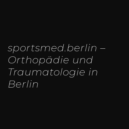
sportsmed.berlin –
Ortho­pä­die und
Traumatologie in
Ber­lin