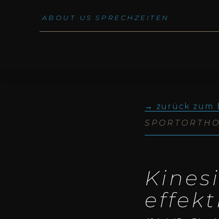
ABOUT US
SPRECHZEITEN
zurück zum 
SPORT­OR­THO
Kine­s
effek­