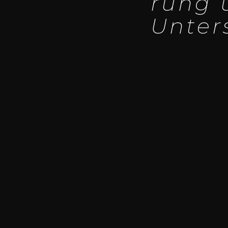
rung u
Unter­