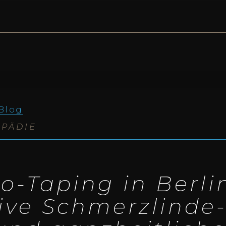
Blog
­PÄ­DIE
io-Taping in Ber­li
ti­ve Schmerz­lin­de­