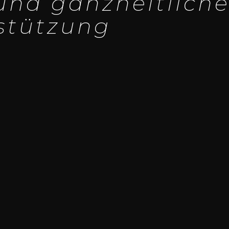
nd ganz­heit­li­ch
stüt­zung