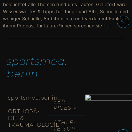
beleuch­tet alle The­men rund ums Lau­fen. Gelie­fert wird
Wis­sens­wer­tes & Tipps für Jun­ge und Alte, Schnel­le und
weni­ger Schnel­le, Ambi­tio­nier­te und ver­dammt Fau­le. In
ihrem Pod­cast für Läufer*innen spre­chen sie […]
sports­med.
ber­lin
sportsmed.berlin
SER­
VICES ↓
ORTHO­PÄ­
DIE &
ATH­LE­
TRAUMATOLOGIE
TE SUP­