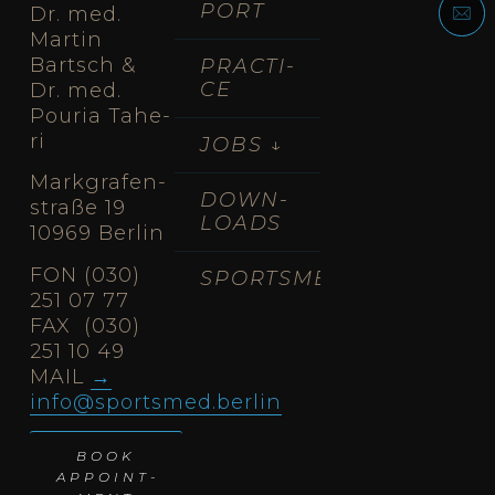
PORT
Dr. med.
Mar­tin
Bartsch &
PRAC­TI­
CE
Dr. med.
Pou­ria Tahe­
ri
JOBS ↓
Mark­gra­fen­
DOWN­
stra­ße 19
LOADS
10969 Ber­lin
FON (030)
SPORTSMED.IA
251 07 77
FAX (030)
251 10 49
MAIL
info@sportsmed.berlin
BOOK
APPOINT­