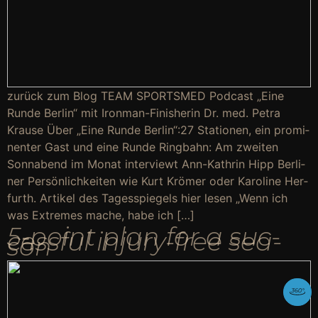
zurück zum Blog TEAM SPORTS­MED Pod­cast „Eine
Run­de Ber­lin“ mit Iron­man-Finis­he­rin Dr. med. Petra
Krau­se Über „Eine Run­de Berlin“:27 Sta­tio­nen, ein pro­mi­
nen­ter Gast und eine Run­de Ring­bahn: Am zwei­ten
Sonn­abend im Monat inter­viewt Ann-Kath­rin Hipp Ber­li­
ner Per­sön­lich­kei­ten wie Kurt Krö­mer oder Karo­li­ne Her­
furth. Arti­kel des Tages­spie­gels hier lesen „Wenn ich
was Extre­mes mache, habe ich […]
5‑point plan for a suc­
cessful inju­ry-free sea­
son