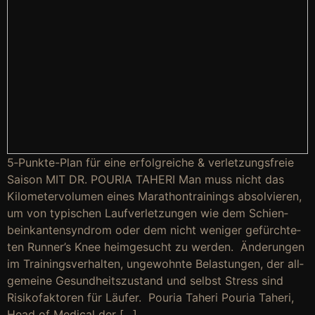
5‑Punk­te-Plan für eine erfolg­rei­che & ver­let­zungs­freie
Sai­son MIT DR. POU­RIA TAHE­RI Man muss nicht das
Kilo­me­ter­vo­lu­men eines Mara­thon­trai­nings absol­vie­ren,
um von typi­schen Lauf­ver­let­zun­gen wie dem Schien­
bein­kan­ten­syn­drom oder dem nicht weni­ger gefürch­te­
ten Runner’s Knee heim­ge­sucht zu wer­den. Ände­run­gen
im Trai­nings­ver­hal­ten, unge­wohn­te Belas­tun­gen, der all­
ge­mei­ne Gesund­heits­zu­stand und selbst Stress sind
Risi­ko­fak­to­ren für Läu­fer. Pou­ria Tahe­ri Pou­ria Tahe­ri,
Head of Medi­cal der […]