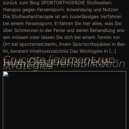
zurück zum Blog SPORT­OR­THO­PÄ­DIE Stoßwellen­
therapie gegen Fer­sen­sporn: Anwen­dung und Nut­zen
Die Stoßwellen­therapie ist ein zuver­läs­si­ges Ver­fah­ren
bei einem Fer­sen­sporn. Erfah­ren Sie hier alles, was Sie
über Schmer­zen in der Fer­se und deren Behand­lung wis­
sen müs­sen oder las­sen Sie sich bei einem Ter­min vor
Ort bei sportsmed.berlin, Ihrem Sport­or­tho­pä­den in Ber­
lin, bera­ten! Inhalts­ver­zeich­nis Das Wich­tigs­te in […]
Cru­cia­te liga­ment rup­
tu­re: Dia­gno­sis, tre­at­
ment and reha­bi­li­ta­ti­on
stra­te­gies